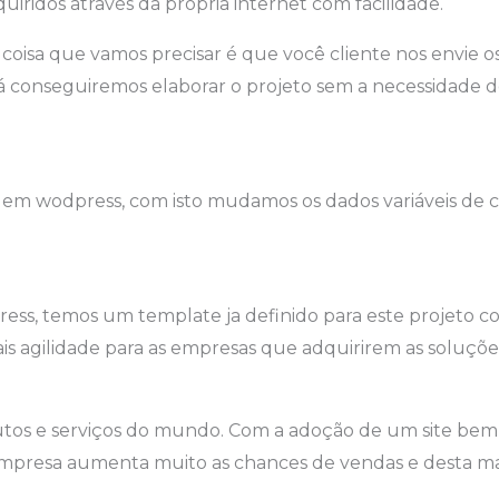
uiridos através da própria internet com facilidade.
 coisa que vamos precisar é que você cliente nos envie o
já conseguiremos elaborar o projeto sem a necessidade d
s em wodpress, com isto mudamos os dados variáveis de c
ess, temos um template ja definido para este projeto c
 agilidade para as empresas que adquirirem as soluçõe
dutos e serviços do mundo. Com a adoção de um site bem 
empresa aumenta muito as chances de vendas e desta ma