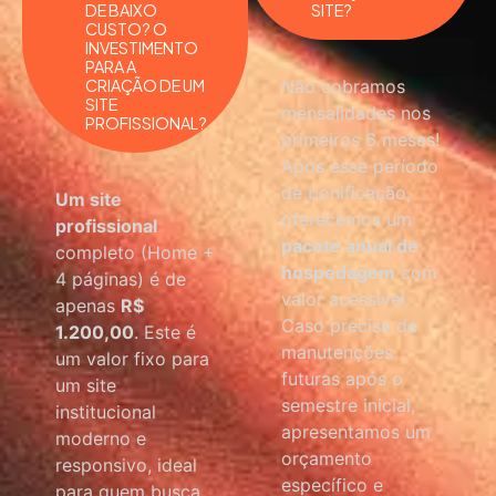
DE BAIXO
SITE?
CUSTO? O
INVESTIMENTO
PARA A
CRIAÇÃO DE UM
Não cobramos
SITE
mensalidades nos
PROFISSIONAL?
primeiros 6 meses!
Após esse período
de bonificação,
Um site
oferecemos um
profissional
pacote anual de
completo (Home +
hospedagem
com
4 páginas) é de
valor acessível.
apenas
R$
Caso precise de
1.200,00
. Este é
manutenções
um valor fixo para
futuras após o
um site
semestre inicial,
institucional
apresentamos um
moderno e
orçamento
responsivo, ideal
específico e
para quem busca