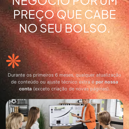
NEGÓCIO POR UM
PREÇO QUE CABE
NO SEU BOLSO.
Durante os primeiros 6 meses, qualquer atualização
de conteúdo ou ajuste técnico extra é
por nossa
conta
(exceto criação de novas páginas).