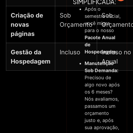
SIMPLIFICADA:
Após o
Criação de
Sob
Sob
semestre inicial,
você migra
novas
Orçamento
Orçament
para o nosso
páginas
Pacote Anual
de
Gestão da
Incluso
Incluso no
Hospedagem
.
Hospedagem
Anual
Manutenção
Sob Demanda:
Precisou de
algo novo após
os 6 meses?
Nós avaliamos,
passamos um
orçamento
justo e, após
sua aprovação,