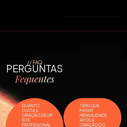
// FAQ
PERGUNTAS
Fequentes
QUANTO
TEREI QUE
CUSTA A
PAGAR
CRIAÇÃO DE UM
MENSALIDADE
SITE
APÓS A
PROFISSIONAL
CRIAÇÃO DO