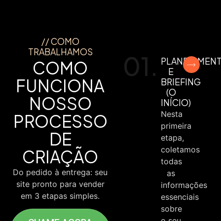
// COMO
TRABALHAMOS
01.
PLANEJAMEN
COMO
E
FUNCIONA
BRIEFING
(O
NOSSO
INÍCIO)
Nesta
PROCESSO
primeira
DE
etapa,
coletamos
CRIAÇÃO
todas
Do pedido à entrega: seu
as
site pronto para vender
informações
em 3 etapas simples.
essenciais
sobre
o seu