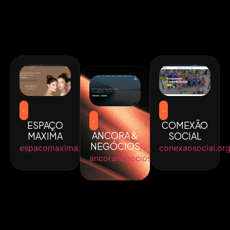
ESPAÇO
COMEXÃO
ANCORA &
MAXIMA
SOCIAL
NEGÓCIOS
espacomaxima.com.br
conexaosocial.org
ancoranegocios.com.br