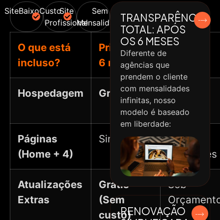
SiteBaixoCusto
Site
Sem
TRANSPARÊNCIA
Profissional
Mensalidade
TOTAL: APÓS
OS 6 MESES
O que está
Primeiros
Após 6
Diferente de
incluso?
6 meses
meses
agências que
prendem o cliente
com mensalidades
Hospedagem
Gratuita
Plano
infinitas, nosso
Anual
modelo é baseado
em liberdade:
Páginas
Sim
Já
(Home + 4)
entregues
Atualizações
Grátis
Sob
Extras
(Sem
Orçament
RENOVAÇÃO
custo)