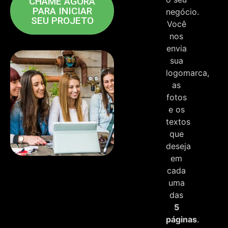
CHAME AGORA
PARA INICIAR
negócio.
SEU PROJETO
Você
nos
envia
sua
logomarca,
as
fotos
e os
textos
que
deseja
em
cada
uma
das
5
páginas
.