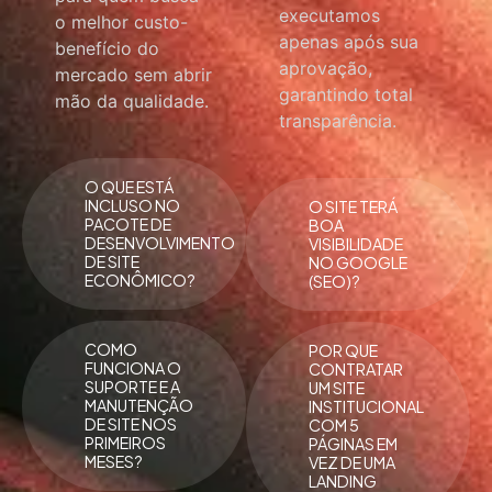
executamos
o melhor custo-
apenas após sua
benefício do
aprovação,
mercado sem abrir
garantindo total
mão da qualidade.
transparência.
O QUE ESTÁ
INCLUSO NO
O SITE TERÁ
PACOTE DE
BOA
DESENVOLVIMENTO
VISIBILIDADE
DE SITE
NO GOOGLE
ECONÔMICO?
(SEO)?
COMO
POR QUE
FUNCIONA O
CONTRATAR
SUPORTE E A
UM SITE
MANUTENÇÃO
INSTITUCIONAL
DE SITE NOS
COM 5
PRIMEIROS
PÁGINAS EM
MESES?
VEZ DE UMA
LANDING