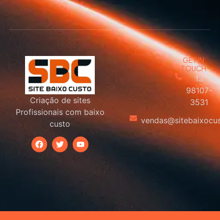
GET IN
TOUCH
13
98107-
Criação de sites
3531
Profissionais com baixo
vendas@sitebaixocu
custo